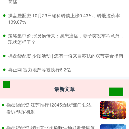
简述
​操盘袋配资 10月23日瑞科转债上涨0.43%，转股溢价率
139.87%
​策略集中盈 演员侯传杲：身患癌症，妻子突发车祸意外，
现状怎样了？
​操盘袋配资 少图活动 | 您有一份来自苏轼的双节美食指南
​嘉正网 富力地产等被执行6.2亿
最新文章
操盘袋配资 江苏推行12345热线“部门驻站、
看诉即办”机制
操盘贷配资 我国东北虎豹野生种群数量恢复