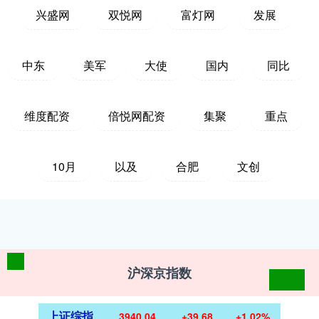
兴盛网
双悦网
富灯网
发展
中东
美军
大使
国内
同比
维度配资
倍悦网配资
集聚
重点
10月
以及
合肥
文创
沪深京指数
上证综指
3940.04
+39.68
+1.02%