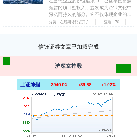
在当代企业的价值谱系中，公益早已超越
短暂的项目型投入，愈发成为企业文化中
深沉而持久的部分。它不仅体现企业的社
会责任，更关乎其是否具备可持续的温暖
分类：在线期货配资开户
查看：70
力与人文精神。作....
信钰证券文章已加载完成
沪深京指数
上证综指
3940.04
+39.68
+1.02%