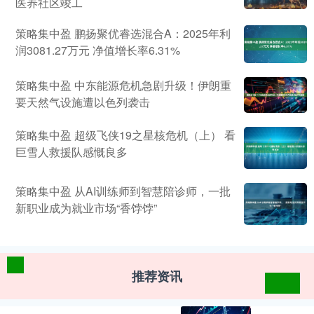
医养社区竣工
策略集中盈 鹏扬聚优睿选混合A：2025年利
润3081.27万元 净值增长率6.31%
策略集中盈 中东能源危机急剧升级！伊朗重
要天然气设施遭以色列袭击
策略集中盈 超级飞侠19之星核危机（上） 看
巨雪人救援队感慨良多
策略集中盈 从AI训练师到智慧陪诊师，一批
新职业成为就业市场“香饽饽”
推荐资讯