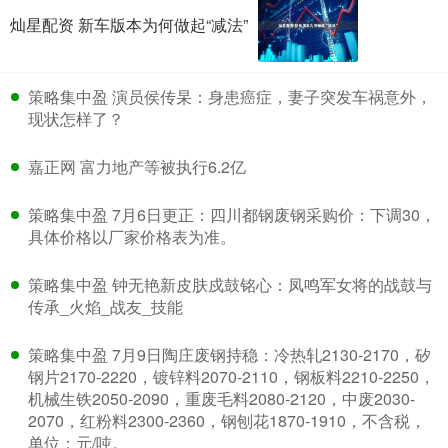
灿星配资 新车版本为何做起“减法”
策略集中盈 演员侯传杲：身患癌症，妻子突发车祸意外，
现状怎样了？
嘉正网 富力地产等被执行6.2亿
策略集中盈 7月6日更正：四川都钢废钢采购价：下调30，
具体价格以厂家价格表为准。
策略集中盈 钟无艳新皮肤戍鼓铭心：凤鸣军女将的战鼓与
传承_火焰_战友_技能
策略集中盈 7月9日陶庄废钢持稳：冷热轧2130-2170，矽
钢片2170-2220，镀锌料2070-2110，钢板料2210-2250，
机械生铁2050-2090，重废毛料2080-2120，中废2030-
2070，红粉料2300-2360，钢刨花1870-1910，不含税，
单位：元/吨。