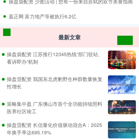
​操盘袋配资 少图活动 | 您有一份来自苏轼的双节美食指南
​嘉正网 富力地产等被执行6.2亿
最新文章
操盘袋配资 江苏推行12345热线“部门驻站、
看诉即办”机制
操盘贷配资 我国东北虎豹野生种群数量恢复
性增长
策略集中盈 广东佛山市首个全功能持续照料
医养社区竣工
操盘贷配资 长信量化价值驱动混合A：2025
年换手率达695.19%