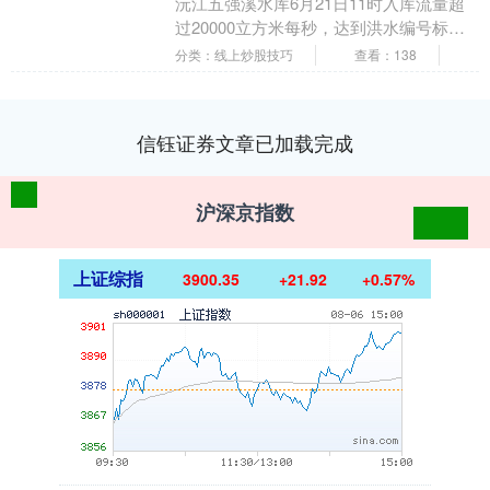
沅江五强溪水库6月21日11时入库流量超
过20000立方米每秒，达到洪水编号标
准。根据《湖南省主要江河湖泊洪水编号
分类：线上炒股技巧
查看：138
规定（试行....
信钰证券文章已加载完成
沪深京指数
上证综指
3900.35
+21.92
+0.57%