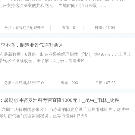
评支持这项法案的共和党人。 当地时间7月1日凌晨，....
分类：在线期货配资开户
查看：81
日期：07-04
I淡季不淡，制造业景气连升两月
布最新数据，6月份，制造业采购经理指数（PMI）为49.7%，比上月上
景气水平继续改善。据了解，4月份，制造业P....
分类：在线期货配资开户
查看：203
日期：07-03
：暑期必冲婆罗洲科考营直降1000元！_昆虫_雨林_物种
四十六周年庆特别优惠来袭！ 当赤道的阳光穿透千万片雨林叶片，这片被
后伊甸园” 的婆罗洲秘境，正等待着你用7天6 ....