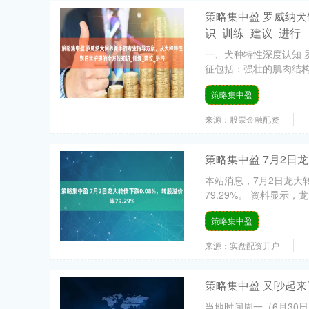
策略集中盈 罗威纳
识_训练_建议_进行
一、犬种特性深度认知 罗
征包括：强壮的肌肉结构
策略集中盈
来源：股票金融配资
策略集中盈 7月2日龙
本站消息，7月2日龙大转债
79.29%。 资料显示，龙
策略集中盈
来源：实盘配资开户
策略集中盈 又吵起来
当地时间周一（6月30