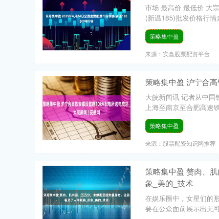
市场 最高价 最低价 大宗价
(新温185)批发价格行情
策略集中盈
来源：实盘股票配资平台
策略集中盈 沪宁合高
大皖新闻讯 记者从中国
上海至南京至合肥高速铁路
策略集中盈
来源：股票配资知识网推荐
策略集中盈 赘肉、
象_美的_技术
在娱乐圈中，女星们的
要在公众面前展示出无可