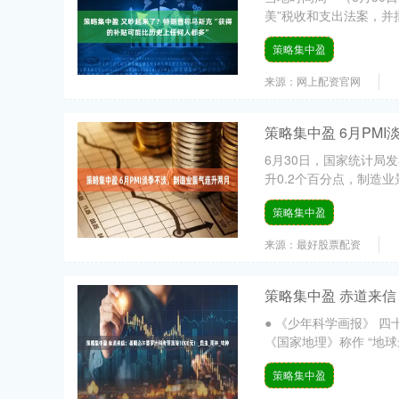
美”税收和支出法案，并批
策略集中盈
来源：网上配资官网
策略集中盈 6月PM
6月30日，国家统计局发
升0.2个百分点，制造业
策略集中盈
来源：最好股票配资
策略集中盈 赤道来信
● 《少年科学画报》 
《国家地理》称作 “地球最
策略集中盈