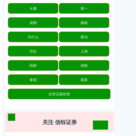
火爆
第一
成都
揭秘
为什么
驱动
综合
上海
国家
湖南
春假
最新
全部话题标签
关注 信钰证券