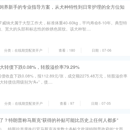
犬饲养新手的专业指导方案，从犬种特性到日常护理的全方位知
威纳犬属于大型工作犬，标准体重40-60kg，平均寿命8-10年。典型特
、宽大的头部和标志性的铁锈色斑纹。该犬种智....
分类：在线期货配资开户
查看：180
日期：07-06
大转债下跌0.08%，转股溢价率79.29%
收盘下跌0.08%，报112.89元/张，成交额2275.48万元，转股溢价率
大转债信用级别为“A+”，债....
分类：在线期货配资开户
查看：97
日期：07-05
了？特朗普称马斯克“获得的补贴可能比历史上任何人都多”
日），特斯拉首席执行官马斯克连发数十条帖文批评特朗普政府的“大而