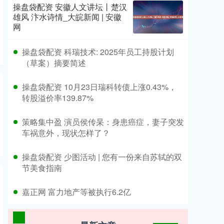
操盘袋配资 安徽人文讲坛丨楚汉
雄风 汴水诗情_大皖新闻 | 安徽
网
​操盘袋配资 科瑞技术: 2025年员工持股计划
（草案）摘要简述
​操盘袋配资 10月23日瑞科转债上涨0.43%，
转股溢价率139.87%
​策略集中盈 演员侯传杲：身患癌症，妻子突发
车祸意外，现状怎样了？
​操盘袋配资 少图活动 | 您有一份来自苏轼的双
节美食指南
​嘉正网 富力地产等被执行6.2亿