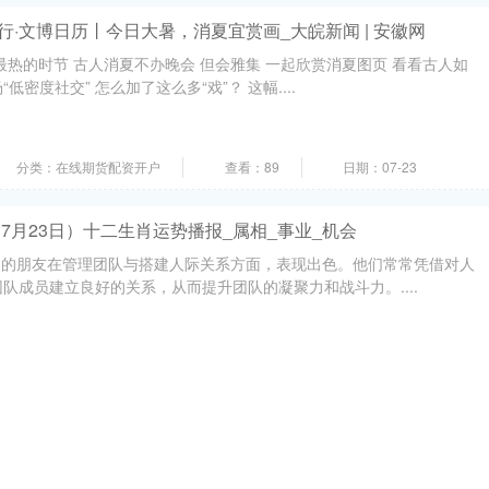
行·文博日历丨今日大暑，消夏宜赏画_大皖新闻 | 安徽网
最热的时节 古人消夏不办晚会 但会雅集 一起欣赏消夏图页 看看古人如
“低密度社交” 怎么加了这么多“戏”？ 这幅....
分类：在线期货配资开户
查看：89
日期：07-23
（7月23日）十二生肖运势播报_属相_事业_机会
马的朋友在管理团队与搭建人际关系方面，表现出色。他们常常凭借对人
队成员建立良好的关系，从而提升团队的凝聚力和战斗力。....
分类：在线期货配资开户
查看：121
日期：07-13
本剪发技术手法
部位的特征有所不同，比如，有的部位是圆形、凸形或凹形，有的部位的
没有充分地理解和掌握这些特征，并分别进行使用的话，就不....