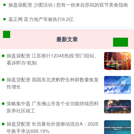
​操盘袋配资 少图活动 | 您有一份来自苏轼的双节美食指南
​嘉正网 富力地产等被执行6.2亿
最新文章
操盘袋配资 江苏推行12345热线“部门驻站、
看诉即办”机制
操盘贷配资 我国东北虎豹野生种群数量恢复
性增长
策略集中盈 广东佛山市首个全功能持续照料
医养社区竣工
操盘贷配资 长信量化价值驱动混合A：2025
年换手率达695.19%