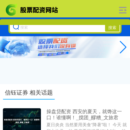
搜索
信钰证券 相关话题
操盘贷配资 西安的夏天，就馋这一
口！谁懂啊！_搅团_醪糟_文旅君
夏日炎炎 当然要用美食“降暑”啦！ 今天 就