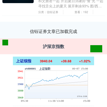
和文旅君一起 开启夏日消暑好“食”光 一起
寻找舌尖上的夏天 展开剩余93% 图/西安
商务 荞面饸络是 古老时光里的清....
分类：信钰证券
查看：192
信钰证券文章已加载完成
沪深京指数
上证综指
3940.04
+39.68
+1.02%