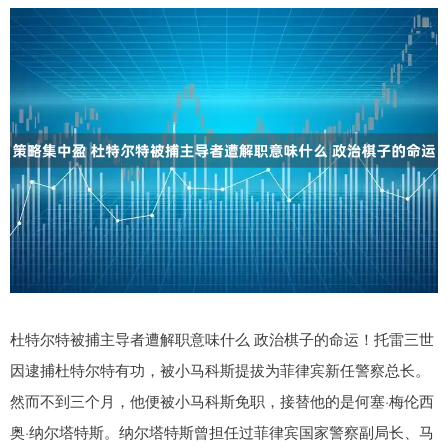
杜特尔特被捕主导者遭解职意味什么 政治棋子的命运！托雷三世
因逮捕杜特尔特有功，被小马科斯提拔为菲律宾新任警察总长。
然而不到三个月，他便被小马科斯免职，接替他的是何塞·梅伦西
奥·纳尔塔特斯。纳尔塔特斯曾担任过菲律宾国家警察副局长、马