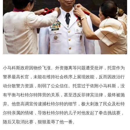
小马科斯政府因物价飞涨、外资撤离等问题遭受批评，托雷作为
警界最高长官，未能在维持社会秩序上展现效能，反而因政治行
动分散警力资源，削弱了公众信任。托雷过于依附小马科斯，没
有平衡与杜特尔特阵营的关系，甚至违反菲律宾法律，最终被抛
弃。他曾高调宣传逮捕杜特尔特的细节，极大刺激了民众及杜特
尔特亲属的情绪，导致杜特尔特的儿子对他发起了拳击挑战赛，
随后又取消比赛，狠狠羞辱了他一番。