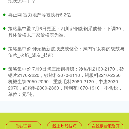
现状怎样了？
嘉正网 富力地产等被执行6.2亿
策略集中盈 7月6日更正：四川都钢废钢采购价：下调30，
具体价格以厂家价格表为准。
策略集中盈 钟无艳新皮肤戍鼓铭心：凤鸣军女将的战鼓与
传承_火焰_战友_技能
策略集中盈 7月9日陶庄废钢持稳：冷热轧2130-2170，矽
钢片2170-2220，镀锌料2070-2110，钢板料2210-2250，
机械生铁2050-2090，重废毛料2080-2120，中废2030-
2070，红粉料2300-2360，钢刨花1870-1910，不含税，
单位：元/吨。
信钰证券
线上炒股技巧
在线期货配资开