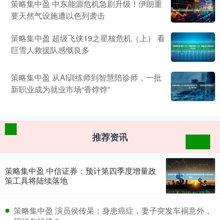
策略集中盈 中东能源危机急剧升级！伊朗重
要天然气设施遭以色列袭击
策略集中盈 超级飞侠19之星核危机（上） 看
巨雪人救援队感慨良多
策略集中盈 从AI训练师到智慧陪诊师，一批
新职业成为就业市场“香饽饽”
推荐资讯
策略集中盈 中信证券：预计第四季度增量政
策工具将陆续落地
策略集中盈 演员侯传杲：身患癌症，妻子突发车祸意外，