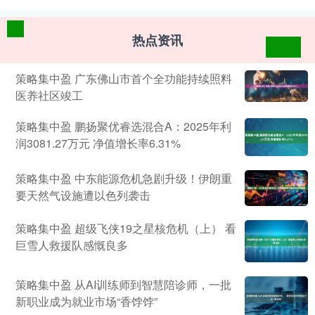
热点资讯
策略集中盈 广东佛山市首个全功能持续照料
医养社区竣工
策略集中盈 鹏扬聚优睿选混合A：2025年利
润3081.27万元 净值增长率6.31%
策略集中盈 中东能源危机急剧升级！伊朗重
要天然气设施遭以色列袭击
策略集中盈 超级飞侠19之星核危机（上） 看
巨雪人救援队感慨良多
策略集中盈 从AI训练师到智慧陪诊师，一批
新职业成为就业市场“香饽饽”