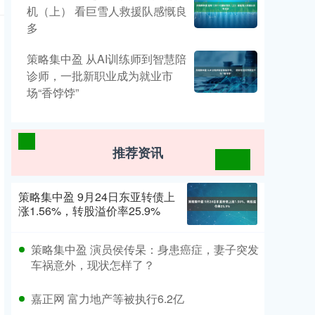
机（上） 看巨雪人救援队感慨良
多
策略集中盈 从AI训练师到智慧陪
诊师，一批新职业成为就业市
场“香饽饽”
推荐资讯
策略集中盈 9月24日东亚转债上
涨1.56%，转股溢价率25.9%
策略集中盈 演员侯传杲：身患癌症，妻子突发
车祸意外，现状怎样了？
嘉正网 富力地产等被执行6.2亿