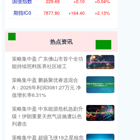
国债指数
229.69
+0.10
+0.04%
期指IC0
7877.80
+164.40
+2.13%
热点资讯
策略集中盈 广东佛山市首个全功
能持续照料医养社区竣工
策略集中盈 鹏扬聚优睿选混合
A：2025年利润3081.27万元 净
值增长率6.31%
策略集中盈 中东能源危机急剧升
级！伊朗重要天然气设施遭以色
列袭击
策略集中盈 超级飞侠19之星核危