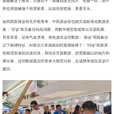
要破解这个困局，关键在于：就像西医先拍片、化验一样，给中
医也用器械做个前置检查，比如先把把脉、看看舌头。
如同西医接诊前先开检查单，中医面诊前也能完成标准化数据采
集：“舌诊”靠舌象仪拍高清图，用数学模型客观算出舌面轮廓、
苔形苔质，还有气血津液、寒热虚实这些数据；“脉诊”用脉象仪
记下脉搏特征，AI算法计算就能实时观测脉搏了；“问诊”则靠系
统梳理患者的自述症状，再结合舌脉数据，把需要确认的地方剥
离出来。这些数据最后经查体大模型分析，生成辨体报告及诊疗
建议。