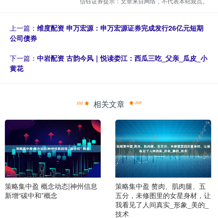
信钰证券提示：文章来自网络，不代表本站观点。
上一篇：
维度配资 申万宏源：申万宏源证券完成发行26亿元短期
公司债券
下一篇：
中岩配资 古韵今风｜悦读娄江：西瓜三吃_父亲_瓜皮_小
黄花
相关文章
策略集中盈 概念动态|神州信息
策略集中盈 赘肉、肌肉腿、五
新增“碳中和”概念
五分，未修图里的女星身材，让
我看见了人间真实_形象_美的_
技术