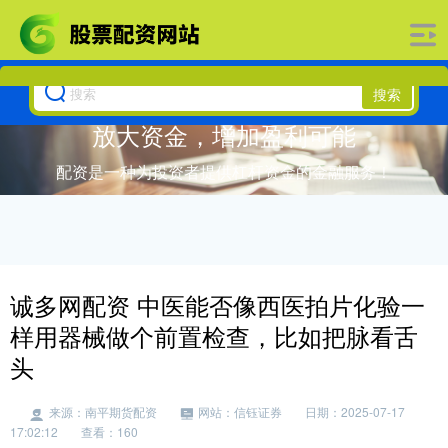
搜索
放大资金，增加盈利可能
配资是一种为投资者提供杠杆资金的金融服务！
诚多网配资 中医能否像西医拍片化验一
样用器械做个前置检查，比如把脉看舌
头
来源：南平期货配资
网站：信钰证券
日期：2025-07-17
17:02:12
查看：160