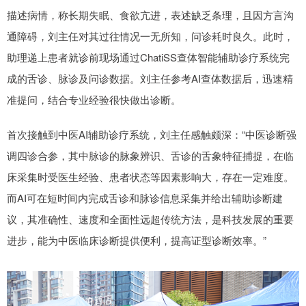
描述病情，称长期失眠、食欲亢进，表述缺乏条理，且因方言沟
通障碍，刘主任对其过往情况一无所知，问诊耗时良久。此时，
助理递上患者就诊前现场通过ChatiSS查体智能辅助诊疗系统完
成的舌诊、脉诊及问诊数据。刘主任参考AI查体数据后，迅速精
准提问，结合专业经验很快做出诊断。
首次接触到中医AI辅助诊疗系统，刘主任感触颇深：“中医诊断强
调四诊合参，其中脉诊的脉象辨识、舌诊的舌象特征捕捉，在临
床采集时受医生经验、患者状态等因素影响大，存在一定难度。
而AI可在短时间内完成舌诊和脉诊信息采集并给出辅助诊断建
议，其准确性、速度和全面性远超传统方法，是科技发展的重要
进步，能为中医临床诊断提供便利，提高证型诊断效率。”