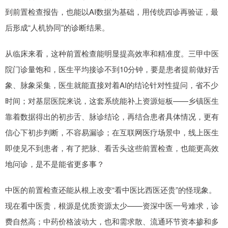
到前置检查报告，也能以AI数据为基础，用传统四诊再验证，最
后形成“人机协同”的诊断结果。
从临床来看，这种前置检查能明显提高效率和精准度。三甲中医
院门诊量饱和，医生平均接诊不到10分钟，要是患者提前做好舌
象、脉象采集，医生就能直接对着AI的结论针对性提问，省不少
时间；对基层医院来说，这套系统能补上资源短板——乡镇医生
靠着数据得出的初步舌、脉诊结论，再结合患者具体情况，更有
信心下初步判断，不容易漏诊；在互联网医疗场景中，线上医生
即使见不到患者，有了把脉、看舌头这些前置检查，也能更高效
地问诊，是不是能省更多事？
中医的前置检查还能从根上改变“看中医比西医还贵”的怪现象。
现在看中医贵，根源是优质资源太少——资深中医一号难求，诊
费自然高；中药价格波动大，也和需求散、流通环节资本掺和多