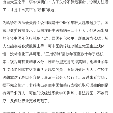
出自大医之手，李华渊明白：方子失传不算最要命，诊断方法没
了，才是中医真正的“断根”难题。
为啥诊断方法会失传？说到底是干中医的年轻人越来越少了。国
家卫健委数据显示，我国注册中医师约三四十万人，但科班出身
的年轻中医刚入行就犯了难：西医有化验单、影像片当依据，新
人也能靠着客观数据上手；可中医的传统诊断全凭医生主观体
悟，没标准化工具可用。“三指切脉”需数年甚至数十年手感积
累，观舌辨苔要精准区分，辨证分型更是高深莫测，刚毕业的学
生造诣尚浅哪有这本事？更现实的是，医院绩效压力大，年轻中
医想靠这个糊口不容易，最后一部分人转行了。反过来看市场，
据不完全统计，非科班出身靠中医相关行当投机取巧谋生的倒是
有四千多万人，可他们没经过系统学习训练，非法行医，不诊而
疗，反倒让行业更难规范了。