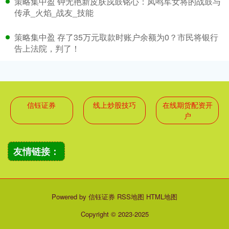
策略集中盈 钟无艳新皮肤戍鼓铭心：凤鸣军女将的战鼓与
传承_火焰_战友_技能
策略集中盈 存了35万元取款时账户余额为0？市民将银行
告上法院，判了！
信钰证券
线上炒股技巧
在线期货配资开
户
友情链接：
Powered by
信钰证券
RSS地图
HTML地图
Copyright
© 2023-2025