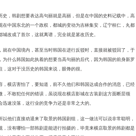
历史，韩剧想要表达高句丽就是高丽，但是在中国的史料记载中，高
现在中国东北的一个政权，都城的变动为吉林集安，辽宁桓仁，丸都
都城改成了首尔，这就离谱，完全就是篡改历史。
，就在中国境内，甚至当时韩国在进行反驳时，直接就被驳回了，于
，为什么韩国如此执着的想要当高句丽的后代，因为韩国的前身新罗
往，这对于没历史的韩国来说，眼馋的很。
容，横店害怕了，要知道，前不久他们和韩国达成合作的消息，已经
微，不敢犯任何的错误，虽说现在横店影城在古装剧这方面断层领
会迅速没落，这行业的竞争力还是非常之大的。
所以他们直接劝退来了取景的韩国剧组，这一做法可以说非常聪明，
规，没有哪怕一部韩剧是能进行拍摄的，毕竟来横店取景的韩剧都是