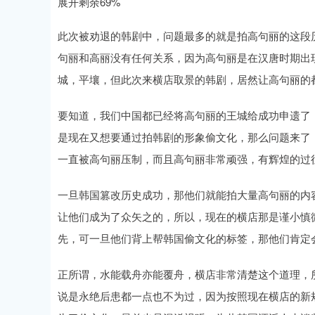
展开剩余69%
此次被劝退的韩剧中，问题最多的就是拍高句丽的这段
句丽和高丽没有任何关系，因为高句丽是在汉唐时期出
城，平壤，但此次来横店取景的韩剧，居然让高句丽的
要知道，我们中国都已经将高句丽的王城给成功申遗了
是现在又想要通过拍韩剧的形象偷文化，那么问题来了
一直被高句丽压制，而且高句丽非常顽强，有辉煌的过
一旦韩国篡改历史成功，那他们就能拍大量高句丽的内
让他们成为了众矢之的，所以，现在的横店那是谨小慎
先，可一旦他们背上帮韩国偷文化的标签，那他们肯定
正所谓，水能载舟亦能覆舟，横店非常清楚这个道理，
说是永绝后患都一点也不为过，因为按照现在横店的新