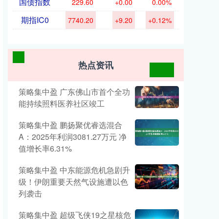
国债指数
229.60
+0.00
0.00%
期指IC0
7740.20
+9.20
+0.12%
热点资讯
策略集中盈 广东佛山市首个全功
能持续照料医养社区竣工
策略集中盈 鹏扬聚优睿选混合
A：2025年利润3081.27万元 净
值增长率6.31%
策略集中盈 中东能源危机急剧升
级！伊朗重要天然气设施遭以色
列袭击
策略集中盈 超级飞侠19之星核危