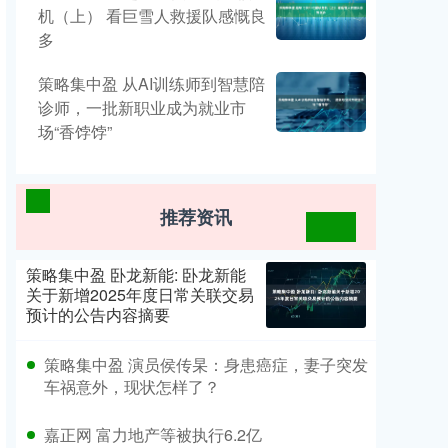
机（上） 看巨雪人救援队感慨良
多
策略集中盈 从AI训练师到智慧陪
诊师，一批新职业成为就业市
场“香饽饽”
推荐资讯
策略集中盈 卧龙新能: 卧龙新能
关于新增2025年度日常关联交易
预计的公告内容摘要
策略集中盈 演员侯传杲：身患癌症，妻子突发
车祸意外，现状怎样了？
嘉正网 富力地产等被执行6.2亿