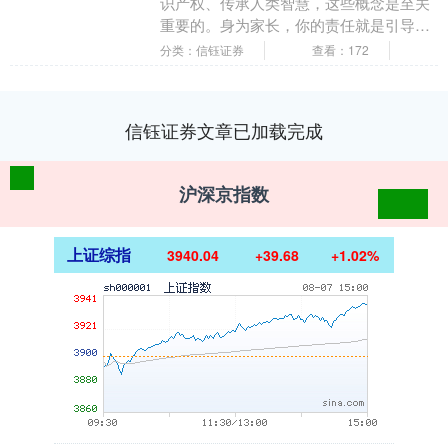
识产权、传承人类智慧，这些概念是至关
重要的。身为家长，你的责任就是引导他
们理解并实践这些概念。 教育孩子尊重知
分类：信钰证券
查看：172
识，重要性无需....
信钰证券文章已加载完成
沪深京指数
上证综指
3940.04
+39.68
+1.02%