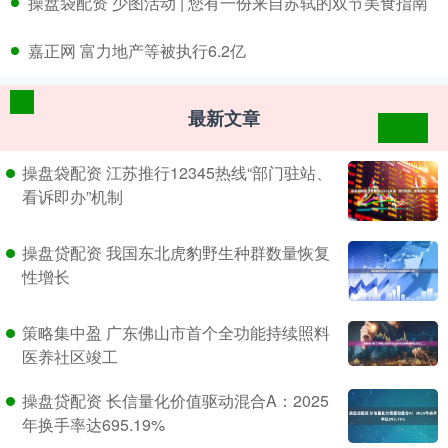
​操盘袋配资 少图活动 | 您有一份来自苏轼的双节美食指南
​嘉正网 富力地产等被执行6.2亿
最新文章
操盘袋配资 江苏推行12345热线“部门驻站、
看诉即办”机制
操盘贷配资 我国东北虎豹野生种群数量恢复
性增长
策略集中盈 广东佛山市首个全功能持续照料
医养社区竣工
操盘贷配资 长信量化价值驱动混合A：2025
年换手率达695.19%