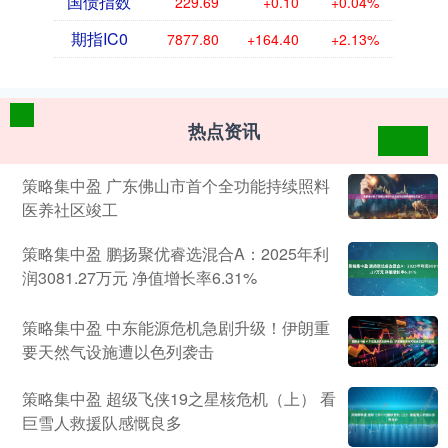
国债指数
229.69
+0.10
+0.04%
期指IC0
7877.80
+164.40
+2.13%
热点资讯
策略集中盈 广东佛山市首个全功能持续照料
医养社区竣工
策略集中盈 鹏扬聚优睿选混合A：2025年利
润3081.27万元 净值增长率6.31%
策略集中盈 中东能源危机急剧升级！伊朗重
要天然气设施遭以色列袭击
策略集中盈 超级飞侠19之星核危机（上） 看
巨雪人救援队感慨良多