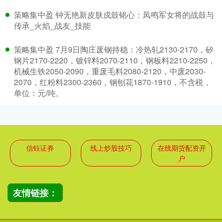
策略集中盈 钟无艳新皮肤戍鼓铭心：凤鸣军女将的战鼓与
传承_火焰_战友_技能
策略集中盈 7月9日陶庄废钢持稳：冷热轧2130-2170，矽
钢片2170-2220，镀锌料2070-2110，钢板料2210-2250，
机械生铁2050-2090，重废毛料2080-2120，中废2030-
2070，红粉料2300-2360，钢刨花1870-1910，不含税，
单位：元/吨。
信钰证券
线上炒股技巧
在线期货配资开
户
友情链接：