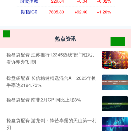
国债指数
229.64
+0.04
+0.02%
期指IC0
7805.80
+92.40
+1.20%
热点资讯
操盘袋配资 江苏推行12345热线“部门驻站、
看诉即办”机制
操盘袋配资 长信稳健精选混合A：2025年换
手率达2194.73%
操盘袋配资 南非2月CPI同比上涨3%
操盘袋配资 游龙剑：锋芒毕露的天山第一利
刃